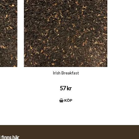
Irish Breakfast
57 kr
KÖP
 finns här