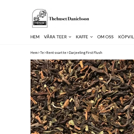
HEM
VÅRA TEER
KAFFE
OM OSS
KÖPVI
Hem
Te
Rent svart te
Darjeeling First Flush