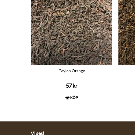
Ceylon Orange
57 kr
KÖP
Vi ses!