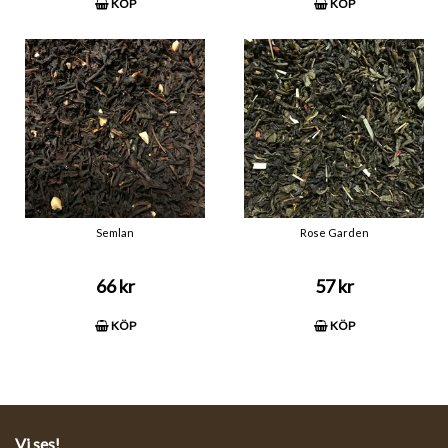
KÖP
KÖP
Semlan
Rose Garden
66 kr
57 kr
KÖP
KÖP
Vi ses!