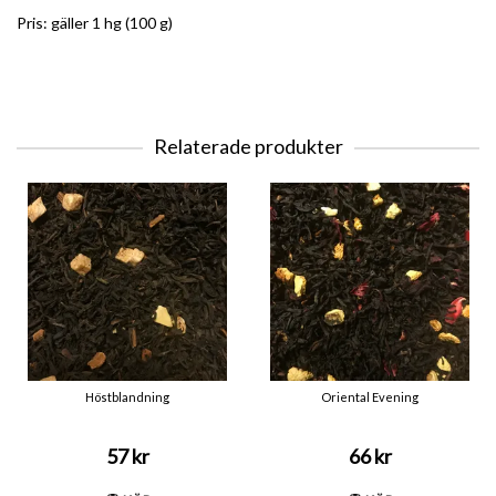
Pris: gäller 1 hg (100 g)
Relaterade produkter
Höstblandning
Oriental Evening
57 kr
66 kr