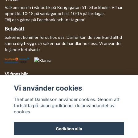
Välkommen in i vår butik på Kungsgatan 51 i Stockholm. Vi har
öppet kl. 10-18 på vardagar och kl. 10-16 på lördagar.
Följ oss gärna på Facebook och Instagram!
Betalsätt
Säkerhet kommer först hos oss. Därför kan du som kund alltid
känna dig trygg och säker när du handlar hos oss. Vi använder
följande betalsätt:
Vi finns här
Behöver du komma i kontakt med oss?
Vi använder cookies
Mejla oss så svarar vi så fort vi kan!
E-postadress:
info@thehusetdanielsson.se
Thehuset Danielsson använder cookies. Genom att
fortsätta på sidan godkänner du användandet av
cookies.
Godkänn alla