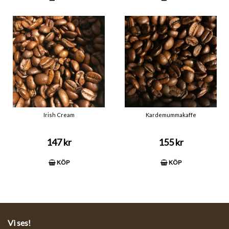
Irish Cream
Kardemummakaffe
147 kr
155 kr
KÖP
KÖP
Vi ses!