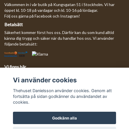
Välkommen in i vår butik på Kungsgatan 51 i Stockholm. Vi har
öppet kl. 10-18 på vardagar och kl. 10-16 på lördagar.
Följ oss gärna på Facebook och Instagram!
Betalsätt
Säkerhet kommer först hos oss. Därför kan du som kund alltid
känna dig trygg och säker när du handlar hos oss. Vi använder
följande betalsätt:
Vi finns här
Behöver du komma i kontakt med oss?
Vi använder cookies
Mejla oss så svarar vi så fort vi kan!
E-postadress:
info@thehusetdanielsson.se
Thehuset Danielsson använder cookies. Genom att
fortsätta på sidan godkänner du användandet av
cookies.
Godkänn alla