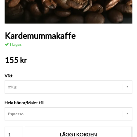
Kardemummakaffe
I lager.
155 kr
Vikt
250g
Hela bönor/Malet till
Espresso
LÄGG I KORGEN