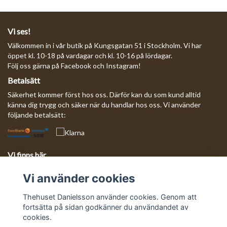
Vi ses!
Välkommen in i vår butik på Kungsgatan 51 i Stockholm. Vi har
öppet kl. 10-18 på vardagar och kl. 10-16 på lördagar.
Följ oss gärna på Facebook och Instagram!
Betalsätt
Säkerhet kommer först hos oss. Därför kan du som kund alltid
känna dig trygg och säker när du handlar hos oss. Vi använder
följande betalsätt:
Vi finns här
Behöver du komma i kontakt med oss?
Vi använder cookies
Mejla oss så svarar vi så fort vi kan!
E-postadress:
info@thehusetdanielsson.se
Thehuset Danielsson använder cookies. Genom att
fortsätta på sidan godkänner du användandet av
cookies.