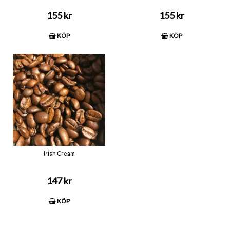
155 kr
155 kr
KÖP
KÖP
Irish Cream
147 kr
KÖP