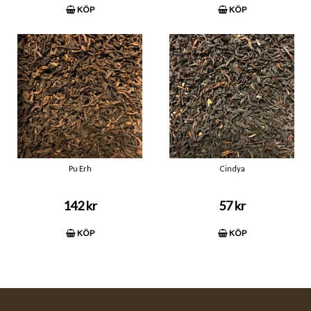
KÖP
KÖP
Pu Erh
Cindya
142 kr
57 kr
KÖP
KÖP