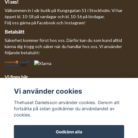
Vi ses!
Välkommen in i vår butik på Kungsgatan 51 i Stockholm. Vi har
öppet kl. 10-18 på vardagar och kl. 10-16 på lördagar.
Följ oss gärna på Facebook och Instagram!
Betalsätt
Säkerhet kommer först hos oss. Därför kan du som kund alltid
känna dig trygg och säker när du handlar hos oss. Vi använder
följande betalsätt:
Vi finns här
Behöver du komma i kontakt med oss?
Vi använder cookies
Mejla oss så svarar vi så fort vi kan!
E-postadress:
info@thehusetdanielsson.se
Thehuset Danielsson använder cookies. Genom att
fortsätta på sidan godkänner du användandet av
cookies.
Godkänn alla