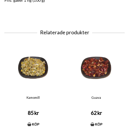
Pris: gäller 1 hg (100 g)
Relaterade produkter
Kamomill
Guava
85 kr
62 kr
KÖP
KÖP