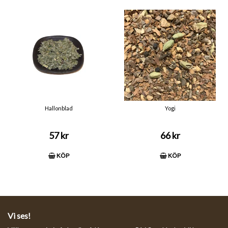
Hallonblad
Yogi
57 kr
66 kr
KÖP
KÖP
Vi ses!