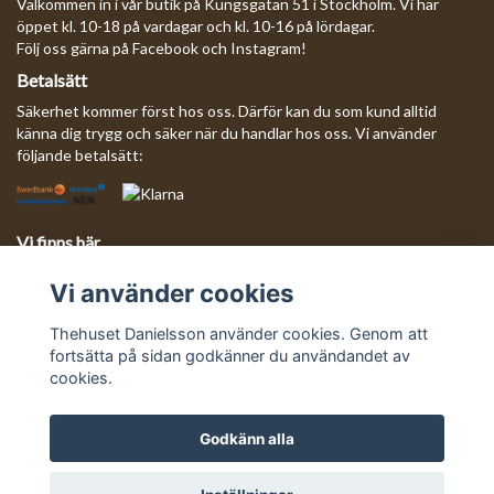
Välkommen in i vår butik på Kungsgatan 51 i Stockholm. Vi har
öppet kl. 10-18 på vardagar och kl. 10-16 på lördagar.
Följ oss gärna på Facebook och Instagram!
Betalsätt
Säkerhet kommer först hos oss. Därför kan du som kund alltid
känna dig trygg och säker när du handlar hos oss. Vi använder
följande betalsätt:
Vi finns här
Behöver du komma i kontakt med oss?
Vi använder cookies
Mejla oss så svarar vi så fort vi kan!
E-postadress:
info@thehusetdanielsson.se
Thehuset Danielsson använder cookies. Genom att
fortsätta på sidan godkänner du användandet av
cookies.
Godkänn alla
© Copyright Thehuset Danielsson