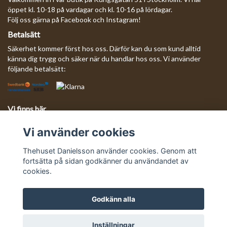
öppet kl. 10-18 på vardagar och kl. 10-16 på lördagar.
Följ oss gärna på Facebook och Instagram!
Betalsätt
Säkerhet kommer först hos oss. Därför kan du som kund alltid
känna dig trygg och säker när du handlar hos oss. Vi använder
följande betalsätt:
Vi finns här
Behöver du komma i kontakt med oss?
Vi använder cookies
Mejla oss så svarar vi så fort vi kan!
E-postadress:
info@thehusetdanielsson.se
Thehuset Danielsson använder cookies. Genom att
fortsätta på sidan godkänner du användandet av
cookies.
Godkänn alla
© Copyright Thehuset Danielsson
Inställningar