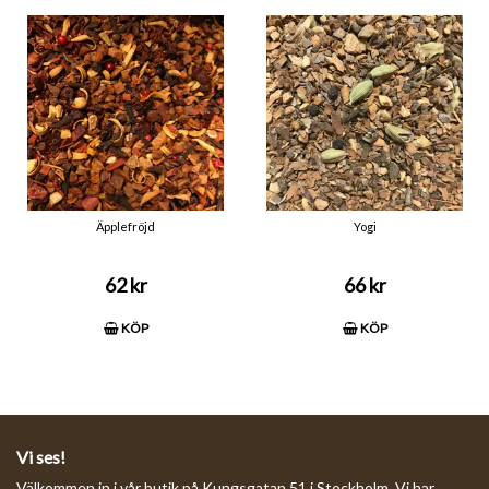
Äpplefröjd
Yogi
62 kr
66 kr
KÖP
KÖP
Vi ses!
Välkommen in i vår butik på Kungsgatan 51 i Stockholm. Vi har