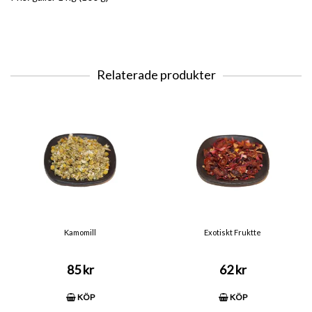
Relaterade produkter
Kamomill
Exotiskt Fruktte
85 kr
62 kr
KÖP
KÖP