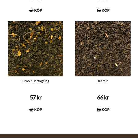
KÖP
KÖP
Grön Kustfägring
Jasmin
57 kr
66 kr
KÖP
KÖP