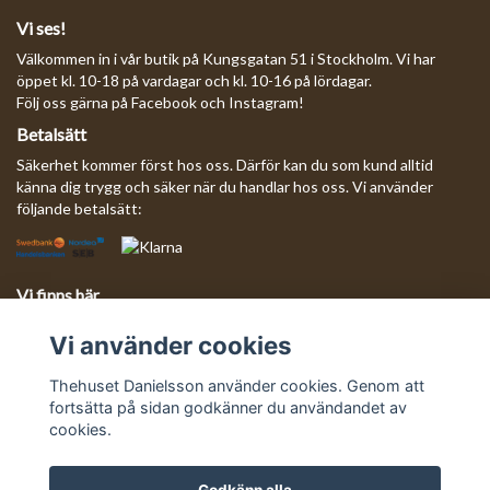
Vi ses!
Välkommen in i vår butik på Kungsgatan 51 i Stockholm. Vi har
öppet kl. 10-18 på vardagar och kl. 10-16 på lördagar.
Följ oss gärna på Facebook och Instagram!
Betalsätt
Säkerhet kommer först hos oss. Därför kan du som kund alltid
känna dig trygg och säker när du handlar hos oss. Vi använder
följande betalsätt:
Vi finns här
Behöver du komma i kontakt med oss?
Vi använder cookies
Mejla oss så svarar vi så fort vi kan!
E-postadress:
info@thehusetdanielsson.se
Thehuset Danielsson använder cookies. Genom att
fortsätta på sidan godkänner du användandet av
cookies.
Godkänn alla