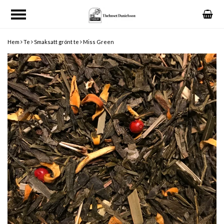
Hem
Te
Smaksatt grönt te
Miss Green