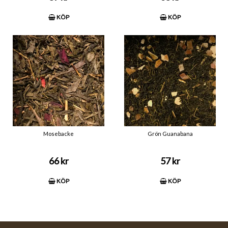
KÖP
KÖP
Mosebacke
Grön Guanabana
66 kr
57 kr
KÖP
KÖP