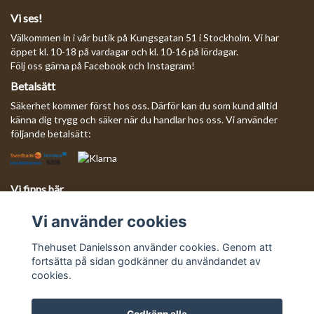
Vi ses!
Välkommen in i vår butik på Kungsgatan 51 i Stockholm. Vi har
öppet kl. 10-18 på vardagar och kl. 10-16 på lördagar.
Följ oss gärna på Facebook och Instagram!
Betalsätt
Säkerhet kommer först hos oss. Därför kan du som kund alltid
känna dig trygg och säker när du handlar hos oss. Vi använder
följande betalsätt:
Vi finns här
Behöver du komma i kontakt med oss?
Vi använder cookies
Mejla oss så svarar vi så fort vi kan!
E-postadress:
info@thehusetdanielsson.se
Thehuset Danielsson använder cookies. Genom att
fortsätta på sidan godkänner du användandet av
cookies.
Godkänn alla