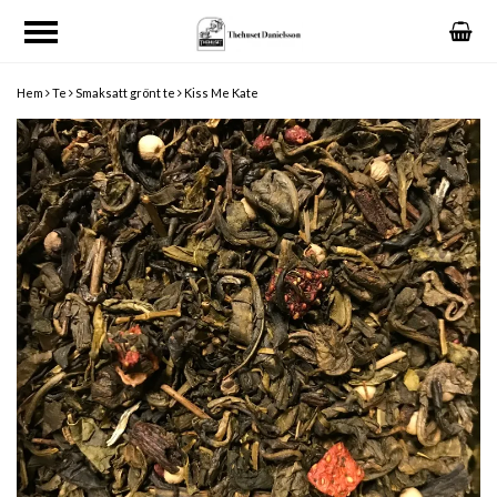
Hem
Te
Smaksatt grönt te
Kiss Me Kate