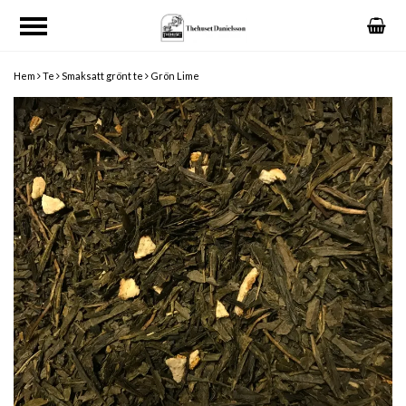
Hem
Te
Smaksatt grönt te
Grön Lime