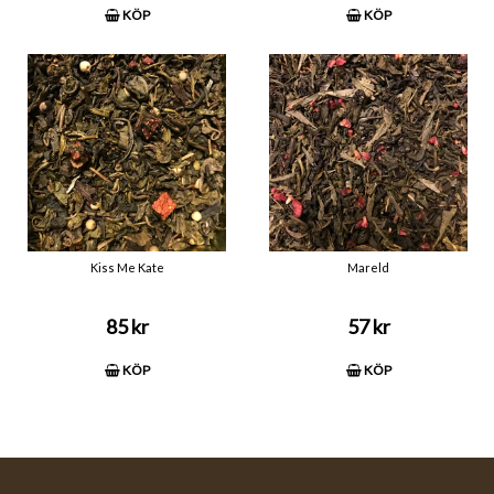
KÖP
KÖP
Kiss Me Kate
Mareld
85 kr
57 kr
KÖP
KÖP