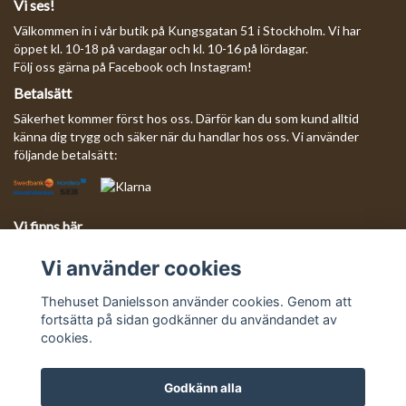
Vi ses!
Välkommen in i vår butik på Kungsgatan 51 i Stockholm. Vi har
öppet kl. 10-18 på vardagar och kl. 10-16 på lördagar.
Följ oss gärna på Facebook och Instagram!
Betalsätt
Säkerhet kommer först hos oss. Därför kan du som kund alltid
känna dig trygg och säker när du handlar hos oss. Vi använder
följande betalsätt:
Vi finns här
Behöver du komma i kontakt med oss?
Vi använder cookies
Mejla oss så svarar vi så fort vi kan!
E-postadress:
info@thehusetdanielsson.se
Thehuset Danielsson använder cookies. Genom att
fortsätta på sidan godkänner du användandet av
cookies.
Godkänn alla