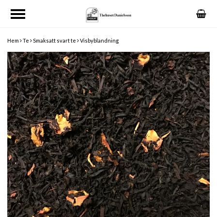
Hem
Te
Smaksatt svart te
Visbyblandning