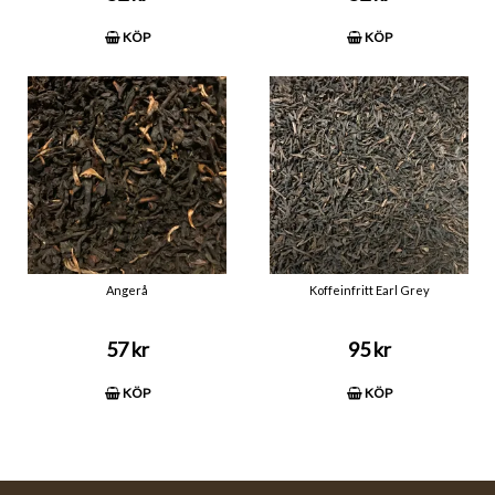
KÖP
KÖP
Angerå
Koffeinfritt Earl Grey
57 kr
95 kr
KÖP
KÖP