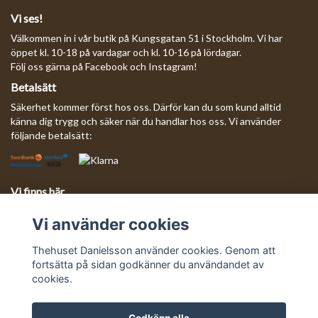
Vi ses!
Välkommen in i vår butik på Kungsgatan 51 i Stockholm. Vi har
öppet kl. 10-18 på vardagar och kl. 10-16 på lördagar.
Följ oss gärna på Facebook och Instagram!
Betalsätt
Säkerhet kommer först hos oss. Därför kan du som kund alltid
känna dig trygg och säker när du handlar hos oss. Vi använder
följande betalsätt:
Vi finns här
Behöver du komma i kontakt med oss?
Vi använder cookies
Mejla oss så svarar vi så fort vi kan!
E-postadress:
info@thehusetdanielsson.se
Thehuset Danielsson använder cookies. Genom att
fortsätta på sidan godkänner du användandet av
cookies.
Godkänn alla