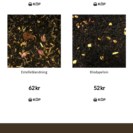
KÖP
KÖP
Estelleblandning
Blodapelsin
62 kr
52 kr
KÖP
KÖP