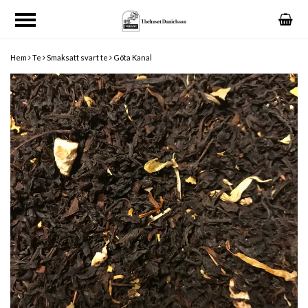
Hem
Te
Smaksatt svart te
Göta Kanal