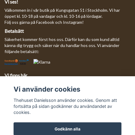
Vi ses!
Välkommen in i vår butik på Kungsgatan 51 i Stockholm. Vi har
öppet kl. 10-18 på vardagar och kl. 10-16 på lördagar.
Följ oss gärna på Facebook och Instagram!
Betalsätt
Säkerhet kommer först hos oss. Därför kan du som kund alltid
känna dig trygg och säker när du handlar hos oss. Vi använder
följande betalsätt:
Vi finns här
Behöver du komma i kontakt med oss?
Vi använder cookies
Mejla oss så svarar vi så fort vi kan!
E-postadress:
info@thehusetdanielsson.se
Thehuset Danielsson använder cookies. Genom att
fortsätta på sidan godkänner du användandet av
cookies.
Godkänn alla