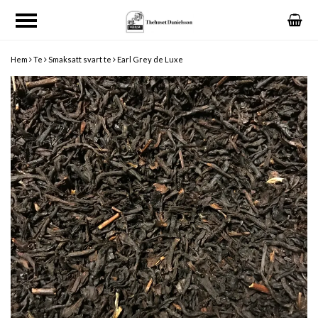
Hem
Te
Smaksatt svart te
Earl Grey de Luxe