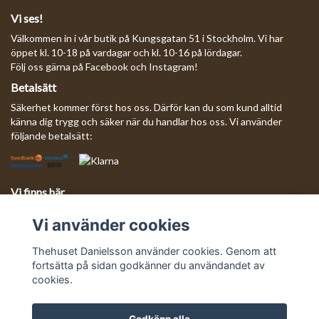
Vi ses!
Välkommen in i vår butik på Kungsgatan 51 i Stockholm. Vi har
öppet kl. 10-18 på vardagar och kl. 10-16 på lördagar.
Följ oss gärna på Facebook och Instagram!
Betalsätt
Säkerhet kommer först hos oss. Därför kan du som kund alltid
känna dig trygg och säker när du handlar hos oss. Vi använder
följande betalsätt:
Vi finns här
Behöver du komma i kontakt med oss?
Vi använder cookies
Mejla oss så svarar vi så fort vi kan!
E-postadress:
info@thehusetdanielsson.se
Thehuset Danielsson använder cookies. Genom att
fortsätta på sidan godkänner du användandet av
cookies.
Godkänn alla