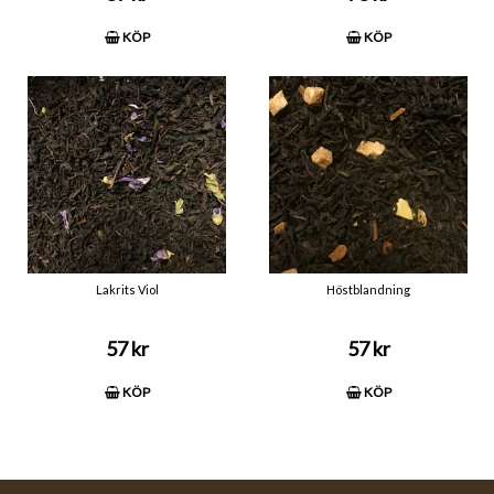
KÖP
KÖP
Lakrits Viol
Höstblandning
57 kr
57 kr
KÖP
KÖP